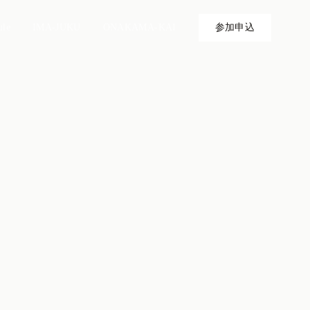
ule
IMA-JUKU
ONAKAMA-KAI
参加申込