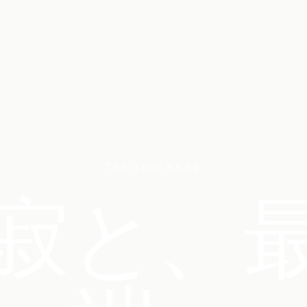
TAROBO BASE
寂と、